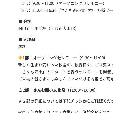
【1部】9:30〜11:00（オープニングセレモニー）
【2部】11:00〜16:30（さんむ西小文化祭／各種
■ 会場
旧山武西小学校（山武市大木13）
■ 入場料
無料
1部｜オープニングセレモニー（9:30〜11:00）
新しく生まれ変わった校舎のお披露目や、ご来賓ス
「さんむ西小」のスタートを祝うセレモニーを開催
ご来場の皆さまにも楽しんでいただける内容をご用
2部｜さんむ西小文化祭（11:00〜16:30）
★２部の詳細については下記チラシからご確認くだ
校庭・体育館・カフェ・食堂など、施設全体をつか