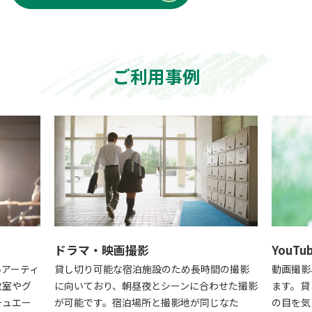
ご利用事例
YouTube・TikTok撮影
め長時間の撮影
動画撮影、ライブ配信などでご利用いただけ
教
ンに合わせた撮影
ます。貸し切りでの利用も可能なため、周囲
生
地が同じなた
の目を気にせず自由に撮影・配信することが
す