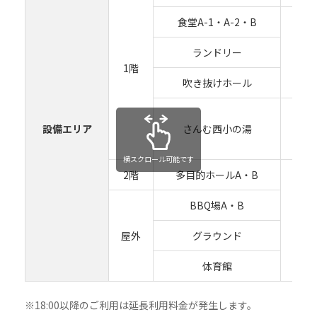
食堂A-1・A-2・B
ランドリー
（
1階
吹き抜けホール
設備エリア
さんむ西小の湯
（
横スクロール可能です
2階
多目的ホールA・B
BBQ場A・B
（
屋外
グラウンド
体育館
※18:00以降のご利用は延⾧利用料金が発生します。